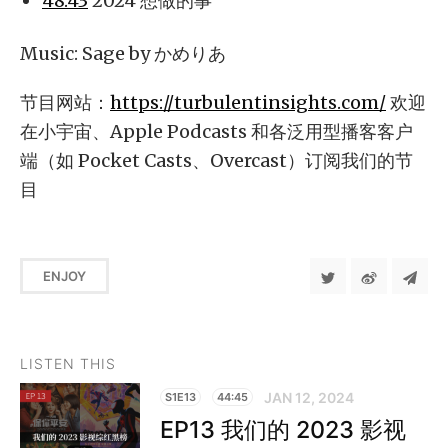
48:43
2024 想做的事
Music: Sage by かめりあ
节目网站：
https://turbulentinsights.com/
欢迎
在小宇宙、Apple Podcasts 和各泛用型播客客户
端（如 Pocket Casts、Overcast）订阅我们的节
目
ENJOY
LISTEN THIS
JAN 12, 2024
S1E13
44:45
EP13 我们的 2023 影视