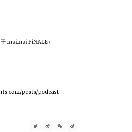
场于 maimai FiNALE）
ghts.com/posts/podcast-